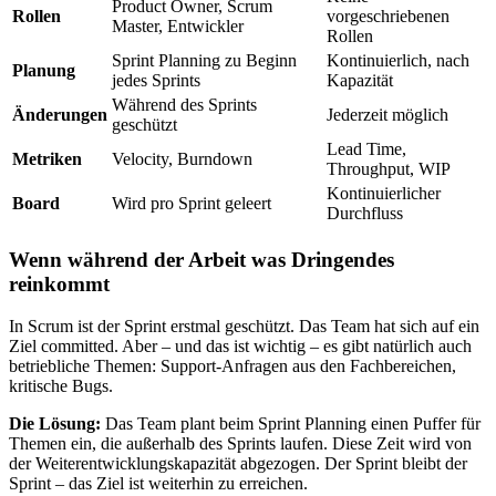
Product Owner, Scrum
Rollen
vorgeschriebenen
Master, Entwickler
Rollen
Sprint Planning zu Beginn
Kontinuierlich, nach
Planung
jedes Sprints
Kapazität
Während des Sprints
Änderungen
Jederzeit möglich
geschützt
Lead Time,
Metriken
Velocity, Burndown
Throughput, WIP
Kontinuierlicher
Board
Wird pro Sprint geleert
Durchfluss
Wenn während der Arbeit was Dringendes
reinkommt
In Scrum ist der Sprint erstmal geschützt. Das Team hat sich auf ein
Ziel committed. Aber – und das ist wichtig – es gibt natürlich auch
betriebliche Themen: Support-Anfragen aus den Fachbereichen,
kritische Bugs.
Die Lösung:
Das Team plant beim Sprint Planning einen Puffer für
Themen ein, die außerhalb des Sprints laufen. Diese Zeit wird von
der Weiterentwicklungskapazität abgezogen. Der Sprint bleibt der
Sprint – das Ziel ist weiterhin zu erreichen.