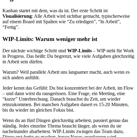
Kanban startet mit dem, was da ist. Der erste Schritt ist
Visualisierung
: Alle Arbeit wird sichtbar gemacht, typischerweise
auf einem Board mit Spalten wie “Zu erledigen”, “In Arbeit”,
“Fertig”.
WIP-Limits: Warum weniger mehr ist
Der nächste wichtige Schritt sind
WIP-Limits
– WIP steht für Work
in Progress. Das heißt: Du begrenzt, wie viele Aufgaben gleichzeitig
in Arbeit sein dürfen.
Warum? Weil parallele Arbeit uns langsamer macht, auch wenn es
sich anders anfühlt.
Jeder kennt das Gefühl: Du bist konzentriert bei der Arbeit, im Flow
– und dann wirst du rausgerissen. Eine Frage, ein Meeting, eine
“kurze” Unterbrechung. Danach brauchst du Zeit, um wieder
reinzukommen. Bei manchen Aufgaben dauert es 15-20 Minuten,
bis du wieder im gleichen Fokus bist.
Wenn du an fünf Dingen gleichzeitig arbeitest, passiert genau das
ständig. Jedes einzelne Thema braucht länger, als wenn du sie
nacheinander abarbeitest. WIP-Limits zwingen das Team dazu,
Dinge erst fertig zu machen, bevor Neues angefangen wird.