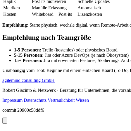
Haptik
Post-its motivieren
Schnelle Updates
Metriken
Manülle Erfassung
Automatisch
Kosten
Whiteboard + Post-its
Lizenzkosten
Empfehlung:
Starte physisch, wechsle digital, wenn Remote-Arbeit 
Empfehlung nach Teamgröße
1-5 Personen:
Trello (kostenlos) oder physisches Board
5-15 Personen:
Jira oder Azure DevOps (je nach Ökosystem)
15+ Personen:
Jira mit erweiterten Features, Skalierungs-Add
Unabhängig vom Tool: Beginne mit einem einfachen Board (To Do, D
agilemind consulting GmbH
Robert Giacinto & Netzwerk · Beratung für Unternehmen, die vora
Impressum
Datenschutz
Vertraulichkeit
Wissen
commit 20900c58ddf6