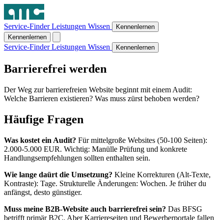
Service-Finder
Leistungen
Wissen
Kennenlernen
Kennenlernen
Service-Finder
Leistungen
Wissen
Kennenlernen
Barrierefrei werden
Der Weg zur barrierefreien Website beginnt mit einem Audit:
Welche Barrieren existieren? Was muss zürst behoben werden?
Häufige Fragen
Was kostet ein Audit?
Für mittelgroße Websites (50-100 Seiten):
2.000-5.000 EUR. Wichtig: Manülle Prüfung und konkrete
Handlungsempfehlungen sollten enthalten sein.
Wie lange daürt die Umsetzung?
Kleine Korrekturen (Alt-Texte,
Kontraste): Tage. Strukturelle Änderungen: Wochen. Je früher du
anfängst, desto günstiger.
Muss meine B2B-Website auch barrierefrei sein?
Das BFSG
betrifft primär B2C. Aber Karriereseiten und Bewerberportale fallen