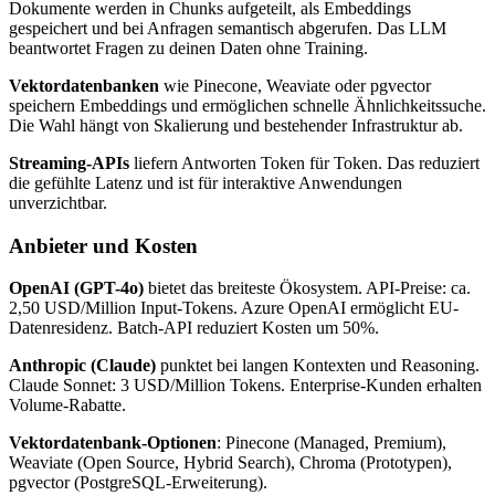
Dokumente werden in Chunks aufgeteilt, als Embeddings
gespeichert und bei Anfragen semantisch abgerufen. Das LLM
beantwortet Fragen zu deinen Daten ohne Training.
Vektordatenbanken
wie Pinecone, Weaviate oder pgvector
speichern Embeddings und ermöglichen schnelle Ähnlichkeitssuche.
Die Wahl hängt von Skalierung und bestehender Infrastruktur ab.
Streaming-APIs
liefern Antworten Token für Token. Das reduziert
die gefühlte Latenz und ist für interaktive Anwendungen
unverzichtbar.
Anbieter und Kosten
OpenAI (GPT-4o)
bietet das breiteste Ökosystem. API-Preise: ca.
2,50 USD/Million Input-Tokens. Azure OpenAI ermöglicht EU-
Datenresidenz. Batch-API reduziert Kosten um 50%.
Anthropic (Claude)
punktet bei langen Kontexten und Reasoning.
Claude Sonnet: 3 USD/Million Tokens. Enterprise-Kunden erhalten
Volume-Rabatte.
Vektordatenbank-Optionen
: Pinecone (Managed, Premium),
Weaviate (Open Source, Hybrid Search), Chroma (Prototypen),
pgvector (PostgreSQL-Erweiterung).