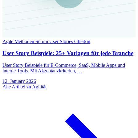
Agile Methoden
Scrum
User Stories
Gherkin
User Story Beispiele: 25+ Vorlagen für jede Branche
User Story Beispiele für E-Commerce, SaaS, Mobile Apps und
interne Tools. Mit Akzeptanzkriterien, …
12. January 2026
Alle Artikel zu Agilität